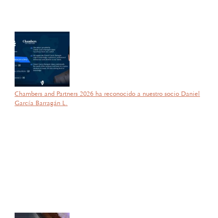
de Competencias Laborales EC0537, avalada por el CONOCER y
la SEP; lo que refleja su compromiso y trayectoria en esta área del
Derecho.
Chambers and Partners 2026 ha reconocido a nuestro socio Daniel
García Barragán L.
por García Barragán Abogados
18 de febrero de 2026
Con gran orgullo y entusiasmo, compartimos que el día de ayer
nuestra consejera, la licenciada Lucía Mello González recibió por
parte de la ANIERM, en el marco de “The Logistics World Summit
& Expo 2025”, el evento de logística más importante de
Latinoamérica, su certificado del Diplomado de Comercio Exterior
y Operaciones Aduaneras, así como su certificación en el Estándar
de Competencias Laborales EC0537, avalada por el CONOCER y
la SEP; lo que refleja su compromiso y trayectoria en esta área del
Derecho.