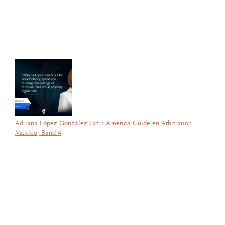
& Expo 2025”, el evento de logística más importante de
Latinoamérica, su certificado del Diplomado de Comercio Exterior
y Operaciones Aduaneras, así como su certificación en el Estándar
de Competencias Laborales EC0537, avalada por el CONOCER y
la SEP; lo que refleja su compromiso y trayectoria en esta área del
Derecho.
Adriana López González Latin America Guide en Arbitration –
Mexico, Band 4
por García Barragán Abogados
26 de agosto de 2025
Con gran orgullo y entusiasmo, compartimos que el día de ayer
nuestra consejera, la licenciada Lucía Mello González recibió por
parte de la ANIERM, en el marco de “The Logistics World Summit
& Expo 2025”, el evento de logística más importante de
Latinoamérica, su certificado del Diplomado de Comercio Exterior
y Operaciones Aduaneras, así como su certificación en el Estándar
de Competencias Laborales EC0537, avalada por el CONOCER y