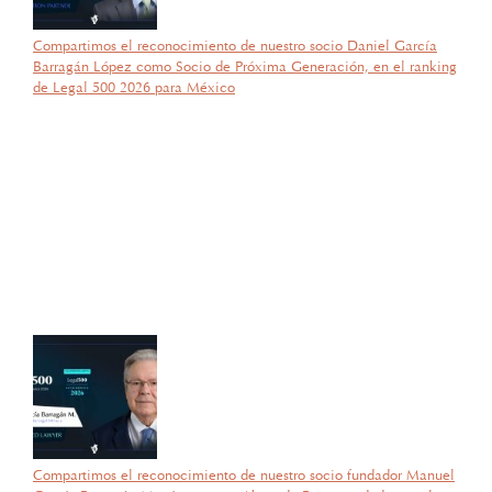
Compartimos el reconocimiento de nuestro socio Daniel García
Barragán López como Socio de Próxima Generación, en el ranking
de Legal 500 2026 para México
por García Barragán Abogados
27 de octubre de 2025
Con gran orgullo y entusiasmo, compartimos que el día de ayer
nuestra consejera, la licenciada Lucía Mello González recibió por
parte de la ANIERM, en el marco de “The Logistics World Summit
& Expo 2025”, el evento de logística más importante de
Latinoamérica, su certificado del Diplomado de Comercio Exterior
y Operaciones Aduaneras, así como su certificación en el Estándar
de Competencias Laborales EC0537, avalada por el CONOCER y
la SEP; lo que refleja su compromiso y trayectoria en esta área del
Derecho.
Compartimos el reconocimiento de nuestro socio fundador Manuel