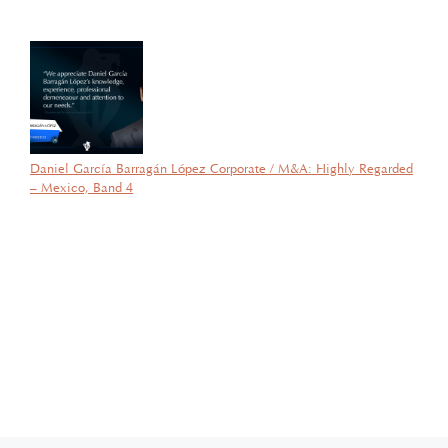
la SEP; lo que refleja su compromiso y trayectoria en esta área del
Derecho.
Daniel García Barragán López Corporate / M&A: Highly Regarded
– Mexico, Band 4
por García Barragán Abogados
26 de agosto de 2025
Con gran orgullo y entusiasmo, compartimos que el día de ayer
nuestra consejera, la licenciada Lucía Mello González recibió por
parte de la ANIERM, en el marco de “The Logistics World Summit
& Expo 2025”, el evento de logística más importante de
Latinoamérica, su certificado del Diplomado de Comercio Exterior
y Operaciones Aduaneras, así como su certificación en el Estándar
de Competencias Laborales EC0537, avalada por el CONOCER y
la SEP; lo que refleja su compromiso y trayectoria en esta área del
Derecho.