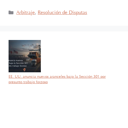
Arbitraje
,
Resolución de Disputas
EE. UU. anuncia nuevos aranceles bajo la Sección 301 por
presunto trabajo forzoso
por García Barragán Abogados
28 de julio de 2026
Con gran orgullo y entusiasmo, compartimos que el día de ayer
nuestra consejera, la licenciada Lucía Mello González recibió por
parte de la ANIERM, en el marco de “The Logistics World Summit
& Expo 2025”, el evento de logística más importante de
Latinoamérica, su certificado del Diplomado de Comercio Exterior
y Operaciones Aduaneras, así como su certificación en el Estándar