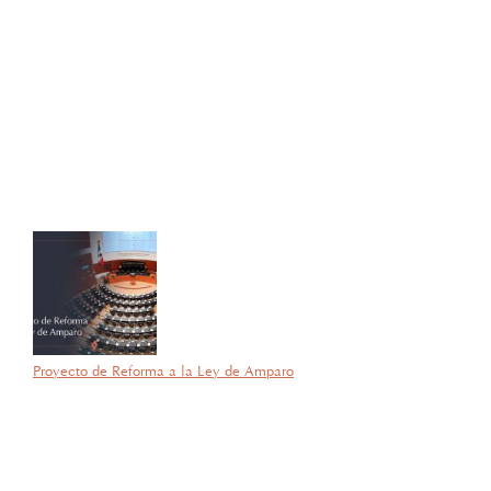
por García Barragán Abogados
27 de octubre de 2025
Con gran orgullo y entusiasmo, compartimos que el día de ayer
nuestra consejera, la licenciada Lucía Mello González recibió por
parte de la ANIERM, en el marco de “The Logistics World Summit
& Expo 2025”, el evento de logística más importante de
Latinoamérica, su certificado del Diplomado de Comercio Exterior
y Operaciones Aduaneras, así como su certificación en el Estándar
de Competencias Laborales EC0537, avalada por el CONOCER y
la SEP; lo que refleja su compromiso y trayectoria en esta área del
Derecho.
Proyecto de Reforma a la Ley de Amparo
por García Barragán Abogados
23 de septiembre de 2025
Con gran orgullo y entusiasmo, compartimos que el día de ayer
nuestra consejera, la licenciada Lucía Mello González recibió por
parte de la ANIERM, en el marco de “The Logistics World Summit