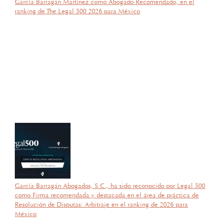
García Barragán Martínez como Abogado Recomendado, en el
ranking de The Legal 500 2026 para México
por García Barragán Abogados
27 de octubre de 2025
Con gran orgullo y entusiasmo, compartimos que el día de ayer
nuestra consejera, la licenciada Lucía Mello González recibió por
parte de la ANIERM, en el marco de “The Logistics World Summit
& Expo 2025”, el evento de logística más importante de
Latinoamérica, su certificado del Diplomado de Comercio Exterior
y Operaciones Aduaneras, así como su certificación en el Estándar
de Competencias Laborales EC0537, avalada por el CONOCER y
la SEP; lo que refleja su compromiso y trayectoria en esta área del
Derecho.
García Barragán Abogados, S.C., ha sido reconocido por Legal 500
como Firma recomendada y destacada en el área de práctica de
Resolución de Disputas: Arbitraje en el ranking de 2026 para
México