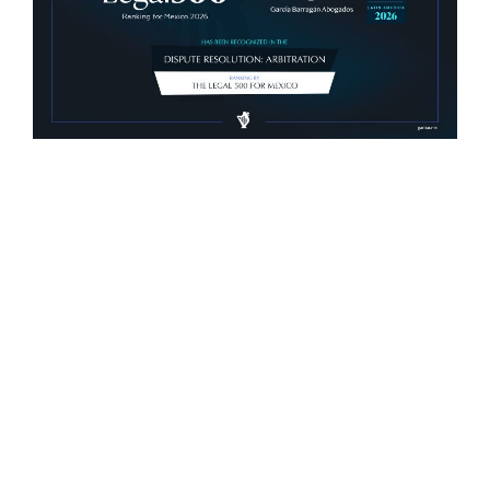
Con gran orgullo y entusiasmo, compartimos que el
día de ayer nuestra consejera, la licenciada Lucía
Mello González recibió por parte de la ANIERM, en
el marco de “The Logistics World Summit & Expo
2025”, el evento de logística más importante de
Latinoamérica, su certificado del Diplomado de
Comercio Exterior y Operaciones Aduaneras, así
como su certificación en el Estándar de
Competencias Laborales EC0537, avalada por el
CONOCER y la SEP; lo que refleja su compromiso y
trayectoria en esta área del Derecho.