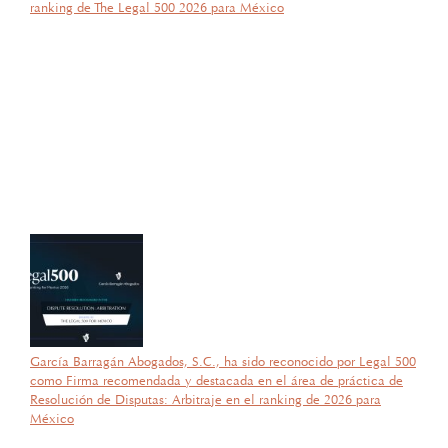
ranking de The Legal 500 2026 para México
por García Barragán Abogados
27 de octubre de 2025
Con gran orgullo y entusiasmo, compartimos que el día de ayer
nuestra consejera, la licenciada Lucía Mello González recibió por
parte de la ANIERM, en el marco de “The Logistics World Summit
& Expo 2025”, el evento de logística más importante de
Latinoamérica, su certificado del Diplomado de Comercio Exterior
y Operaciones Aduaneras, así como su certificación en el Estándar
de Competencias Laborales EC0537, avalada por el CONOCER y
la SEP; lo que refleja su compromiso y trayectoria en esta área del
Derecho.
García Barragán Abogados, S.C., ha sido reconocido por Legal 500
como Firma recomendada y destacada en el área de práctica de
Resolución de Disputas: Arbitraje en el ranking de 2026 para
México
por García Barragán Abogados