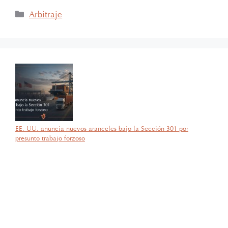
Arbitraje
EE. UU. anuncia nuevos aranceles bajo la Sección 301 por
presunto trabajo forzoso
por García Barragán Abogados
28 de julio de 2026
Con gran orgullo y entusiasmo, compartimos que el día de ayer
nuestra consejera, la licenciada Lucía Mello González recibió por
parte de la ANIERM, en el marco de “The Logistics World Summit
& Expo 2025”, el evento de logística más importante de
Latinoamérica, su certificado del Diplomado de Comercio Exterior
y Operaciones Aduaneras, así como su certificación en el Estándar
de Competencias Laborales EC0537, avalada por el CONOCER y