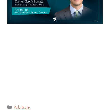
The @Legal 500, ha incluido a nuestro socio Daniel
García Barragán en su shortlist como «Next
Generation Partner of the Year» Arbitraje.
#TheLegal500 #Arbitraje #GarcíaBarragánAbogados
#Reconocimiento #Derecho #México
Pueden conocer más sobre Legal500 y sus
nominaciones aquí: The Legal 500 – Daniel García
Barragán
Arbitraje