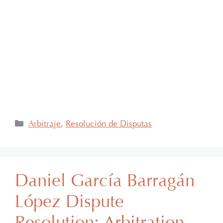
el marco de “The Logistics World Summit & Expo
2025”, el evento de logística más importante de
Latinoamérica, su certificado del Diplomado de
Comercio Exterior y Operaciones Aduaneras, así
como su certificación en el Estándar de
Competencias Laborales EC0537, avalada por el
CONOCER y la SEP; lo que refleja su compromiso y
trayectoria en esta área del Derecho.
Arbitraje
,
Resolución de Disputas
Daniel García Barragán
López Dispute