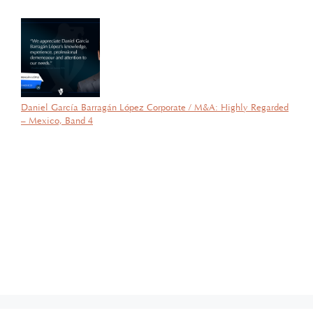
Derecho.
Daniel García Barragán López Corporate / M&A: Highly Regarded
– Mexico, Band 4
por García Barragán Abogados
26 de agosto de 2025
Con gran orgullo y entusiasmo, compartimos que el día de ayer
nuestra consejera, la licenciada Lucía Mello González recibió por
parte de la ANIERM, en el marco de “The Logistics World Summit
& Expo 2025”, el evento de logística más importante de
Latinoamérica, su certificado del Diplomado de Comercio Exterior
y Operaciones Aduaneras, así como su certificación en el Estándar
de Competencias Laborales EC0537, avalada por el CONOCER y
la SEP; lo que refleja su compromiso y trayectoria en esta área del
Derecho.