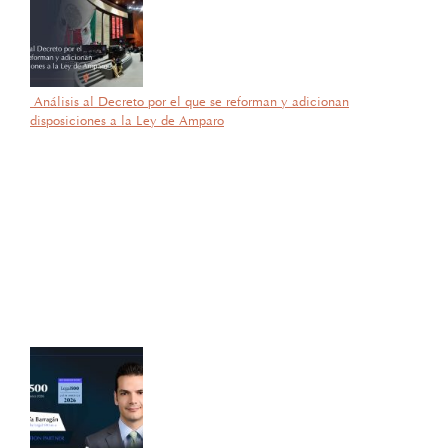
Análisis al Decreto por el que se reforman y adicionan
disposiciones a la Ley de Amparo
por García Barragán Abogados
5 de noviembre de 2025
Con gran orgullo y entusiasmo, compartimos que el día de ayer
nuestra consejera, la licenciada Lucía Mello González recibió por
parte de la ANIERM, en el marco de “The Logistics World Summit
& Expo 2025”, el evento de logística más importante de
Latinoamérica, su certificado del Diplomado de Comercio Exterior
y Operaciones Aduaneras, así como su certificación en el Estándar
de Competencias Laborales EC0537, avalada por el CONOCER y
la SEP; lo que refleja su compromiso y trayectoria en esta área del
Derecho.