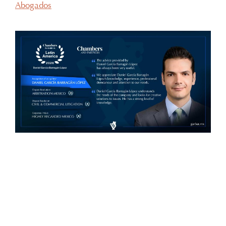
Abogados
Con gran orgullo y entusiasmo, compartimos que el
día de ayer nuestra consejera, la licenciada Lucía
Mello González recibió por parte de la ANIERM, en
el marco de “The Logistics World Summit & Expo
2025”, el evento de logística más importante de
Latinoamérica, su certificado del Diplomado de