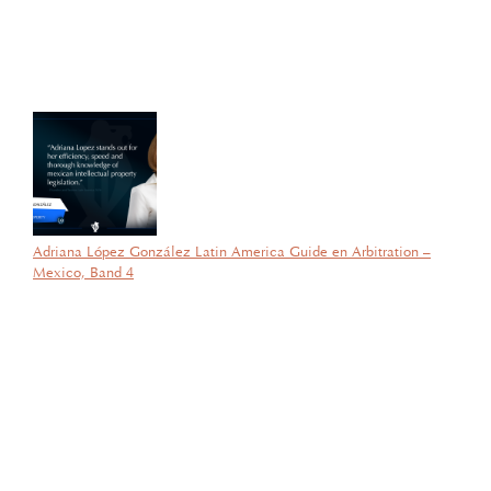
Latinoamérica, su certificado del Diplomado de Comercio Exterior
y Operaciones Aduaneras, así como su certificación en el Estándar
de Competencias Laborales EC0537, avalada por el CONOCER y
la SEP; lo que refleja su compromiso y trayectoria en esta área del
Derecho.
Adriana López González Latin America Guide en Arbitration –
Mexico, Band 4
por García Barragán Abogados
26 de agosto de 2025
Con gran orgullo y entusiasmo, compartimos que el día de ayer
nuestra consejera, la licenciada Lucía Mello González recibió por
parte de la ANIERM, en el marco de “The Logistics World Summit
& Expo 2025”, el evento de logística más importante de
Latinoamérica, su certificado del Diplomado de Comercio Exterior
y Operaciones Aduaneras, así como su certificación en el Estándar
de Competencias Laborales EC0537, avalada por el CONOCER y
la SEP; lo que refleja su compromiso y trayectoria en esta área del