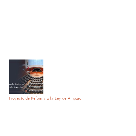
27 de octubre de 2025
Con gran orgullo y entusiasmo, compartimos que el día de ayer
nuestra consejera, la licenciada Lucía Mello González recibió por
parte de la ANIERM, en el marco de “The Logistics World Summit
& Expo 2025”, el evento de logística más importante de
Latinoamérica, su certificado del Diplomado de Comercio Exterior
y Operaciones Aduaneras, así como su certificación en el Estándar
de Competencias Laborales EC0537, avalada por el CONOCER y
la SEP; lo que refleja su compromiso y trayectoria en esta área del
Derecho.
Proyecto de Reforma a la Ley de Amparo
por García Barragán Abogados
23 de septiembre de 2025
Con gran orgullo y entusiasmo, compartimos que el día de ayer
nuestra consejera, la licenciada Lucía Mello González recibió por
parte de la ANIERM, en el marco de “The Logistics World Summit
& Expo 2025”, el evento de logística más importante de