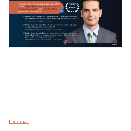
Arbitraje Daniel García Barragán L., ha sido
reconocido como Up & Coming Individual en tres
áreas por Chambers & Partners Nos complace
anunciar que nuestro socio, Daniel García Barragán
L., ha sido reconocido como Up & Coming
Individual en las siguientes áreas por Chambers &
Partners: Resolución de Disputas: Arbitraje
Corporativo/M&A Resolución de Disputas: Litigio …
Leer más