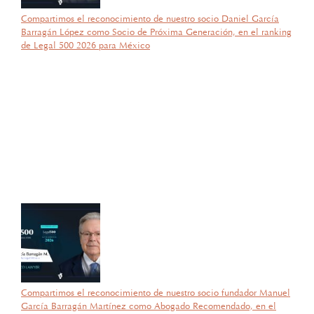
Compartimos el reconocimiento de nuestro socio Daniel García
Barragán López como Socio de Próxima Generación, en el ranking
de Legal 500 2026 para México
por García Barragán Abogados
27 de octubre de 2025
Con gran orgullo y entusiasmo, compartimos que el día de ayer
nuestra consejera, la licenciada Lucía Mello González recibió por
parte de la ANIERM, en el marco de “The Logistics World Summit
& Expo 2025”, el evento de logística más importante de
Latinoamérica, su certificado del Diplomado de Comercio Exterior
y Operaciones Aduaneras, así como su certificación en el Estándar
de Competencias Laborales EC0537, avalada por el CONOCER y
la SEP; lo que refleja su compromiso y trayectoria en esta área del
Derecho.
Compartimos el reconocimiento de nuestro socio fundador Manuel
García Barragán Martínez como Abogado Recomendado, en el