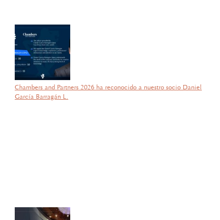
la SEP; lo que refleja su compromiso y trayectoria en esta área del
Derecho.
Chambers and Partners 2026 ha reconocido a nuestro socio Daniel
García Barragán L.
por García Barragán Abogados
18 de febrero de 2026
Con gran orgullo y entusiasmo, compartimos que el día de ayer
nuestra consejera, la licenciada Lucía Mello González recibió por
parte de la ANIERM, en el marco de “The Logistics World Summit
& Expo 2025”, el evento de logística más importante de
Latinoamérica, su certificado del Diplomado de Comercio Exterior
y Operaciones Aduaneras, así como su certificación en el Estándar
de Competencias Laborales EC0537, avalada por el CONOCER y
la SEP; lo que refleja su compromiso y trayectoria en esta área del
Derecho.