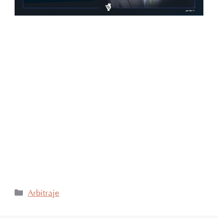
Con gran orgullo y entusiasmo, compartimos que el
día de ayer nuestra consejera, la licenciada Lucía
Mello González recibió por parte de la ANIERM, en
el marco de “The Logistics World Summit & Expo
2025”, el evento de logística más importante de
Latinoamérica, su certificado del Diplomado de
Comercio Exterior y Operaciones Aduaneras, así
como su certificación en el Estándar de
Competencias Laborales EC0537, avalada por el
CONOCER y la SEP; lo que refleja su compromiso y
trayectoria en esta área del Derecho.
Arbitraje