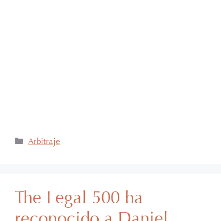
día de ayer nuestra consejera, la licenciada Lucía
Mello González recibió por parte de la ANIERM, en
el marco de “The Logistics World Summit & Expo
2025”, el evento de logística más importante de
Latinoamérica, su certificado del Diplomado de
Comercio Exterior y Operaciones Aduaneras, así
como su certificación en el Estándar de
Competencias Laborales EC0537, avalada por el
CONOCER y la SEP; lo que refleja su compromiso y
trayectoria en esta área del Derecho.
Arbitraje
The Legal 500 ha
reconocido a Daniel