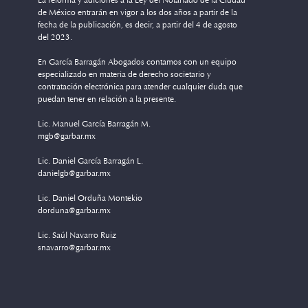
La reforma y adiciones a la Ley del Notariado de la Ciudad
de México entrarán en vigor a los dos años a partir de la
fecha de la publicación, es decir, a partir del 4 de agosto
del 2023.
En García Barragán Abogados contamos con un equipo
especializado en materia de derecho societario y
contratación electrónica para atender cualquier duda que
puedan tener en relación a la presente.
Lic. Manuel García Barragán M.
mgb@garbar.mx
Lic. Daniel García Barragán L.
danielgb@garbar.mx
Lic. Daniel Orduña Montekio
dorduna@garbar.mx
Lic. Saúl Navarro Ruiz
snavarro@garbar.mx