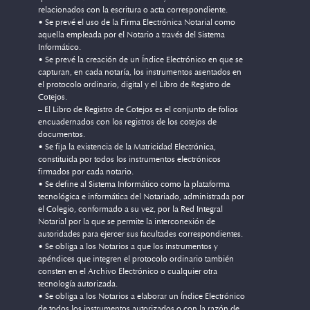
relacionados con la escritura o acta correspondiente.
• Se prevé el uso de la Firma Electrónica Notarial como
aquella empleada por el Notario a través del Sistema
Informático.
• Se prevé la creación de un Índice Electrónico en que se
capturan, en cada notaría, los instrumentos asentados en
el protocolo ordinario, digital y el Libro de Registro de
Cotejos.
– El Libro de Registro de Cotejos es el conjunto de folios
encuadernados con los registros de los cotejos de
documentos.
• Se fija la existencia de la Matricidad Electrónica,
constituida por todos los instrumentos electrónicos
firmados por cada notario.
• Se define al Sistema Informático como la plataforma
tecnológica e informática del Notariado, administrada por
el Colegio, conformado a su vez, por la Red Integral
Notarial por la que se permite la interconexión de
autoridades para ejercer sus facultades correspondientes.
• Se obliga a los Notarios a que los instrumentos y
apéndices que integren el protocolo ordinario también
consten en el Archivo Electrónico o cualquier otra
tecnología autorizada.
• Se obliga a los Notarios a elaborar un Índice Electrónico
de todos los instrumentos autorizados o con la razón de