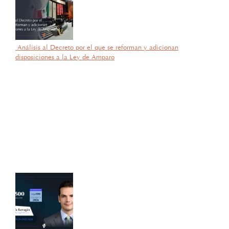
Análisis al Decreto por el que se reforman y adicionan
disposiciones a la Ley de Amparo
por García Barragán Abogados
5 de noviembre de 2025
Con gran orgullo y entusiasmo, compartimos que el día de ayer
nuestra consejera, la licenciada Lucía Mello González recibió por
parte de la ANIERM, en el marco de “The Logistics World Summit
& Expo 2025”, el evento de logística más importante de
Latinoamérica, su certificado del Diplomado de Comercio Exterior
y Operaciones Aduaneras, así como su certificación en el Estándar
de Competencias Laborales EC0537, avalada por el CONOCER y
la SEP; lo que refleja su compromiso y trayectoria en esta área del
Derecho.