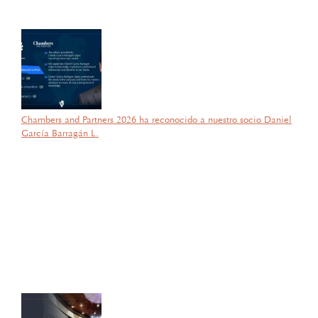
la SEP; lo que refleja su compromiso y trayectoria en esta área del
Derecho.
Chambers and Partners 2026 ha reconocido a nuestro socio Daniel
García Barragán L.
por García Barragán Abogados
18 de febrero de 2026
Con gran orgullo y entusiasmo, compartimos que el día de ayer
nuestra consejera, la licenciada Lucía Mello González recibió por
parte de la ANIERM, en el marco de “The Logistics World Summit
& Expo 2025”, el evento de logística más importante de
Latinoamérica, su certificado del Diplomado de Comercio Exterior
y Operaciones Aduaneras, así como su certificación en el Estándar
de Competencias Laborales EC0537, avalada por el CONOCER y
la SEP; lo que refleja su compromiso y trayectoria en esta área del
Derecho.