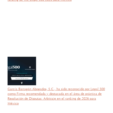
por García Barragán Abogados
27 de octubre de 2025
Con gran orgullo y entusiasmo, compartimos que el día de ayer
nuestra consejera, la licenciada Lucía Mello González recibió por
parte de la ANIERM, en el marco de “The Logistics World Summit
& Expo 2025”, el evento de logística más importante de
Latinoamérica, su certificado del Diplomado de Comercio Exterior
y Operaciones Aduaneras, así como su certificación en el Estándar
de Competencias Laborales EC0537, avalada por el CONOCER y
la SEP; lo que refleja su compromiso y trayectoria en esta área del
Derecho.
García Barragán Abogados, S.C., ha sido reconocido por Legal 500
como Firma recomendada y destacada en el área de práctica de
Resolución de Disputas: Arbitraje en el ranking de 2026 para
México
por García Barragán Abogados