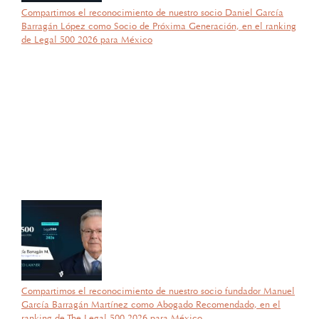
Compartimos el reconocimiento de nuestro socio Daniel García
Barragán López como Socio de Próxima Generación, en el ranking
de Legal 500 2026 para México
por García Barragán Abogados
27 de octubre de 2025
Con gran orgullo y entusiasmo, compartimos que el día de ayer
nuestra consejera, la licenciada Lucía Mello González recibió por
parte de la ANIERM, en el marco de “The Logistics World Summit
& Expo 2025”, el evento de logística más importante de
Latinoamérica, su certificado del Diplomado de Comercio Exterior
y Operaciones Aduaneras, así como su certificación en el Estándar
de Competencias Laborales EC0537, avalada por el CONOCER y
la SEP; lo que refleja su compromiso y trayectoria en esta área del
Derecho.
Compartimos el reconocimiento de nuestro socio fundador Manuel
García Barragán Martínez como Abogado Recomendado, en el
ranking de The Legal 500 2026 para México