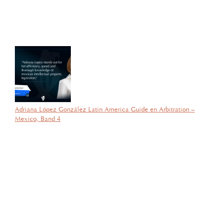
Latinoamérica, su certificado del Diplomado de Comercio Exterior
y Operaciones Aduaneras, así como su certificación en el Estándar
de Competencias Laborales EC0537, avalada por el CONOCER y
la SEP; lo que refleja su compromiso y trayectoria en esta área del
Derecho.
Adriana López González Latin America Guide en Arbitration –
Mexico, Band 4
por García Barragán Abogados
26 de agosto de 2025
Con gran orgullo y entusiasmo, compartimos que el día de ayer
nuestra consejera, la licenciada Lucía Mello González recibió por
parte de la ANIERM, en el marco de “The Logistics World Summit
& Expo 2025”, el evento de logística más importante de
Latinoamérica, su certificado del Diplomado de Comercio Exterior
y Operaciones Aduaneras, así como su certificación en el Estándar
de Competencias Laborales EC0537, avalada por el CONOCER y
la SEP; lo que refleja su compromiso y trayectoria en esta área del