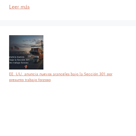
Leer más
EE. UU. anuncia nuevos aranceles bajo la Sección 301 por
presunto trabajo forzoso
por García Barragán Abogados
28 de julio de 2026
Con gran orgullo y entusiasmo, compartimos que el día de ayer
nuestra consejera, la licenciada Lucía Mello González recibió por
parte de la ANIERM, en el marco de “The Logistics World Summit
& Expo 2025”, el evento de logística más importante de
Latinoamérica, su certificado del Diplomado de Comercio Exterior
y Operaciones Aduaneras, así como su certificación en el Estándar
de Competencias Laborales EC0537, avalada por el CONOCER y