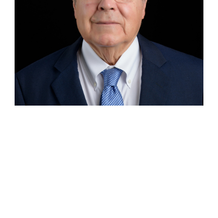
Socio Fundador Manuel García Barragán M.
Experiencia Manuel es socio fundador en García
Barragán Abogados y se desempeña en los
departamentos de Derecho Corporativo, Bancario y
Financiero, Litigio y Arbitraje. Cuenta con más de
60 años de experiencia profesional y su práctica se
enfoca en temas de derecho corporativo, bancario
y financiero, fideicomisos, inversión extranjera, …