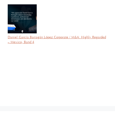
Derecho.
Daniel García Barragán López Corporate / M&A: Highly Regarded
– Mexico, Band 4
por García Barragán Abogados
26 de agosto de 2025
Con gran orgullo y entusiasmo, compartimos que el día de ayer
nuestra consejera, la licenciada Lucía Mello González recibió por
parte de la ANIERM, en el marco de “The Logistics World Summit
& Expo 2025”, el evento de logística más importante de
Latinoamérica, su certificado del Diplomado de Comercio Exterior
y Operaciones Aduaneras, así como su certificación en el Estándar
de Competencias Laborales EC0537, avalada por el CONOCER y
la SEP; lo que refleja su compromiso y trayectoria en esta área del
Derecho.