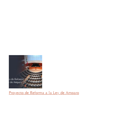
27 de octubre de 2025
Con gran orgullo y entusiasmo, compartimos que el día de ayer
nuestra consejera, la licenciada Lucía Mello González recibió por
parte de la ANIERM, en el marco de “The Logistics World Summit
& Expo 2025”, el evento de logística más importante de
Latinoamérica, su certificado del Diplomado de Comercio Exterior
y Operaciones Aduaneras, así como su certificación en el Estándar
de Competencias Laborales EC0537, avalada por el CONOCER y
la SEP; lo que refleja su compromiso y trayectoria en esta área del
Derecho.
Proyecto de Reforma a la Ley de Amparo
por García Barragán Abogados
23 de septiembre de 2025
Con gran orgullo y entusiasmo, compartimos que el día de ayer
nuestra consejera, la licenciada Lucía Mello González recibió por
parte de la ANIERM, en el marco de “The Logistics World Summit
& Expo 2025”, el evento de logística más importante de