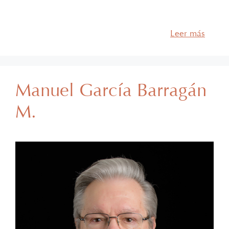
departamento de Litigio, Arbitraje y Solución de
Controversias. Cuenta con más de 12 años de
experiencia profesional y su práctica …
Leer más
Manuel García Barragán
M.