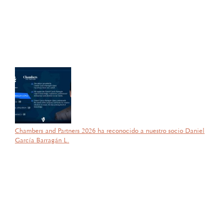
parte de la ANIERM, en el marco de “The Logistics World Summit
& Expo 2025”, el evento de logística más importante de
Latinoamérica, su certificado del Diplomado de Comercio Exterior
y Operaciones Aduaneras, así como su certificación en el Estándar
de Competencias Laborales EC0537, avalada por el CONOCER y
la SEP; lo que refleja su compromiso y trayectoria en esta área del
Derecho.
Chambers and Partners 2026 ha reconocido a nuestro socio Daniel
García Barragán L.
por García Barragán Abogados
18 de febrero de 2026
Con gran orgullo y entusiasmo, compartimos que el día de ayer
nuestra consejera, la licenciada Lucía Mello González recibió por
parte de la ANIERM, en el marco de “The Logistics World Summit
& Expo 2025”, el evento de logística más importante de
Latinoamérica, su certificado del Diplomado de Comercio Exterior
y Operaciones Aduaneras, así como su certificación en el Estándar