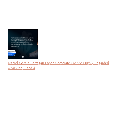
& Expo 2025”, el evento de logística más importante de
Latinoamérica, su certificado del Diplomado de Comercio Exterior
y Operaciones Aduaneras, así como su certificación en el Estándar
de Competencias Laborales EC0537, avalada por el CONOCER y
la SEP; lo que refleja su compromiso y trayectoria en esta área del
Derecho.
Daniel García Barragán López Corporate / M&A: Highly Regarded
– Mexico, Band 4
por García Barragán Abogados
26 de agosto de 2025
Con gran orgullo y entusiasmo, compartimos que el día de ayer
nuestra consejera, la licenciada Lucía Mello González recibió por
parte de la ANIERM, en el marco de “The Logistics World Summit
& Expo 2025”, el evento de logística más importante de
Latinoamérica, su certificado del Diplomado de Comercio Exterior
y Operaciones Aduaneras, así como su certificación en el Estándar
de Competencias Laborales EC0537, avalada por el CONOCER y