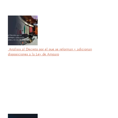
de Competencias Laborales EC0537, avalada por el CONOCER y
la SEP; lo que refleja su compromiso y trayectoria en esta área del
Derecho.
Análisis al Decreto por el que se reforman y adicionan
disposiciones a la Ley de Amparo
por García Barragán Abogados
5 de noviembre de 2025
Con gran orgullo y entusiasmo, compartimos que el día de ayer
nuestra consejera, la licenciada Lucía Mello González recibió por
parte de la ANIERM, en el marco de “The Logistics World Summit
& Expo 2025”, el evento de logística más importante de
Latinoamérica, su certificado del Diplomado de Comercio Exterior
y Operaciones Aduaneras, así como su certificación en el Estándar
de Competencias Laborales EC0537, avalada por el CONOCER y
la SEP; lo que refleja su compromiso y trayectoria en esta área del
Derecho.