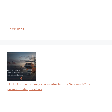
Financiero, Litigio y Arbitraje. Cuenta con más de
60 años de experiencia profesional y su práctica se
enfoca en temas de derecho corporativo, bancario
y financiero, fideicomisos, inversión extranjera, …
Leer más
EE. UU. anuncia nuevos aranceles bajo la Sección 301 por
presunto trabajo forzoso
por García Barragán Abogados
28 de julio de 2026
Con gran orgullo y entusiasmo, compartimos que el día de ayer
nuestra consejera, la licenciada Lucía Mello González recibió por