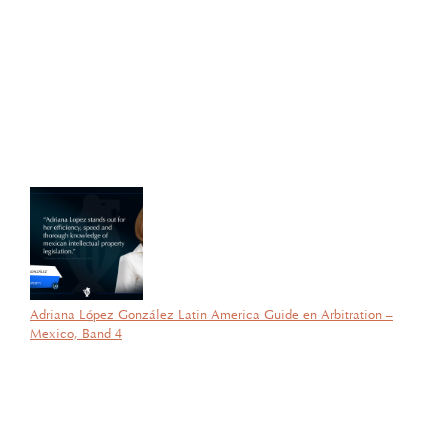
Con gran orgullo y entusiasmo, compartimos que el día de ayer
nuestra consejera, la licenciada Lucía Mello González recibió por
parte de la ANIERM, en el marco de “The Logistics World Summit
& Expo 2025”, el evento de logística más importante de
Latinoamérica, su certificado del Diplomado de Comercio Exterior
y Operaciones Aduaneras, así como su certificación en el Estándar
de Competencias Laborales EC0537, avalada por el CONOCER y
la SEP; lo que refleja su compromiso y trayectoria en esta área del
Derecho.
Adriana López González Latin America Guide en Arbitration –
Mexico, Band 4
por García Barragán Abogados
26 de agosto de 2025
Con gran orgullo y entusiasmo, compartimos que el día de ayer
nuestra consejera, la licenciada Lucía Mello González recibió por
parte de la ANIERM, en el marco de “The Logistics World Summit