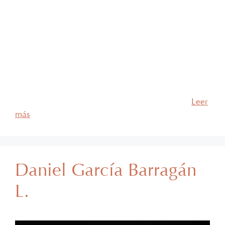
Asociado Modesto Plinio Bonilla Castillo
Experiencia Plinio forma parte de García Barragán
Abogados desde hace más de 15 años y se
desempeña como asociado de los departamentos de
Derecho Fiscal y Derecho Inmobiliario. Cuenta con
más de 50 años de experiencia profesional y su
práctica se enfoca en Derecho Fiscal y
Administrativo, orientado principalmente al …
Leer
más
Daniel García Barragán
L.