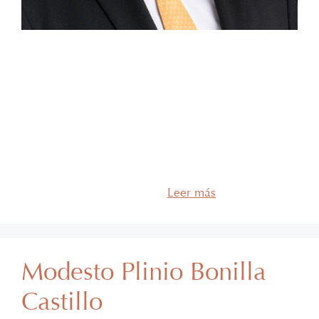
Consejero Leonardo Martínez-Zurita de la Garza
Experiencia Leonardo forma parte de García
Barragán Abogados desde hace más de 4 años y se
desempeña como counsel del departamento de
energía. Cuenta con más de 6 años de experiencia
profesional y su práctica se enfoca en las áreas de
energía eléctrica, operaciones transaccionales y
derecho regulatorio. Así …
Leer más
Modesto Plinio Bonilla
Castillo