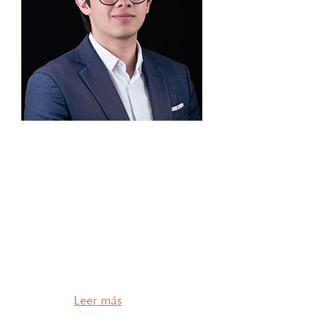
Pasante Emilio Arreola Hernández Estudiante de
quinto año de la Escuela Libre de Derecho, con
enfoque en las áreas de Derecho Corporativo y
Arbitraje. En materia corporativa, participa en la
constitución de sociedades, en procesos de fusiones
y adquisiciones —particularmente en el sector
inmobiliario— así como en proyectos de
compliance y cumplimiento normativo. Asimismo,
Emilio …
Leer más