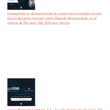
Compartimos el reconocimiento de nuestro socio fundador Manuel
García Barragán Martínez como Abogado Recomendado, en el
ranking de The Legal 500 2026 para México
por García Barragán Abogados
27 de octubre de 2025
Con gran orgullo y entusiasmo, compartimos que el día de ayer
nuestra consejera, la licenciada Lucía Mello González recibió por
parte de la ANIERM, en el marco de “The Logistics World Summit
& Expo 2025”, el evento de logística más importante de
Latinoamérica, su certificado del Diplomado de Comercio Exterior
y Operaciones Aduaneras, así como su certificación en el Estándar
de Competencias Laborales EC0537, avalada por el CONOCER y
la SEP; lo que refleja su compromiso y trayectoria en esta área del
Derecho.
García Barragán Abogados, S.C., ha sido reconocido por Legal 500