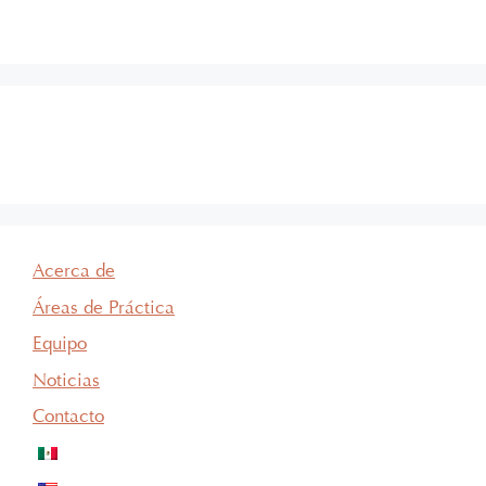
la SEP; lo que refleja su compromiso y trayectoria en esta área del
Derecho.
Acerca de
Áreas de Práctica
Equipo
Noticias
Contacto