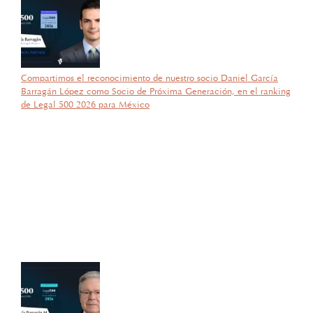
Compartimos el reconocimiento de nuestro socio Daniel García
Barragán López como Socio de Próxima Generación, en el ranking
de Legal 500 2026 para México
por García Barragán Abogados
27 de octubre de 2025
Con gran orgullo y entusiasmo, compartimos que el día de ayer
nuestra consejera, la licenciada Lucía Mello González recibió por
parte de la ANIERM, en el marco de “The Logistics World Summit
& Expo 2025”, el evento de logística más importante de
Latinoamérica, su certificado del Diplomado de Comercio Exterior
y Operaciones Aduaneras, así como su certificación en el Estándar
de Competencias Laborales EC0537, avalada por el CONOCER y
la SEP; lo que refleja su compromiso y trayectoria en esta área del
Derecho.