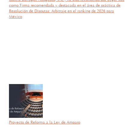
como Firma recomendada y destacada en el área de práctica de
Resolución de Disputas: Arbitraje en el ranking de 2026 para
México
por García Barragán Abogados
27 de octubre de 2025
Con gran orgullo y entusiasmo, compartimos que el día de ayer
nuestra consejera, la licenciada Lucía Mello González recibió por
parte de la ANIERM, en el marco de “The Logistics World Summit
& Expo 2025”, el evento de logística más importante de
Latinoamérica, su certificado del Diplomado de Comercio Exterior
y Operaciones Aduaneras, así como su certificación en el Estándar
de Competencias Laborales EC0537, avalada por el CONOCER y
la SEP; lo que refleja su compromiso y trayectoria en esta área del
Derecho.
Proyecto de Reforma a la Ley de Amparo
por García Barragán Abogados
23 de septiembre de 2025